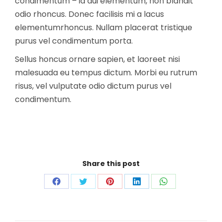
condimentum – id dui elementum, non blandit
odio rhoncus. Donec facilisis mi a lacus
elementumrhoncus. Nullam placerat tristique
purus vel condimentum porta.
Sellus honcus ornare sapien, et laoreet nisi
malesuada eu tempus dictum. Morbi eu rutrum
risus, vel vulputate odio dictum purus vel
condimentum.
Share this post
Share
Share
Share
Share
Share
on
on
on
on
on
Facebook
Twitter
Pinterest
LinkedIn
WhatsApp