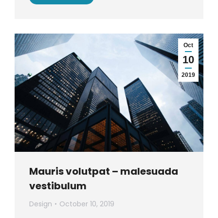
Oct
10
2019
Mauris volutpat – malesuada
vestibulum
Design
October 10, 2019