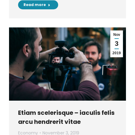
Read more
Nov
3
2019
Etiam scelerisque – iaculis felis
arcu hendrerit vitae
Economy
November 3, 2019